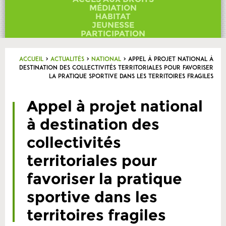
Contact
MÉDIATION
HABITAT
JEUNESSE
PARTICIPATION
Accueil
>
Actualités
>
National
>
Appel à projet national à
destination des collectivités territoriales pour favoriser
la pratique sportive dans les territoires fragiles
Appel à projet national
à destination des
collectivités
territoriales pour
favoriser la pratique
sportive dans les
territoires fragiles