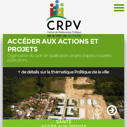
ACCÉDER AUX ACTIONS ET
PROJETS
Organisation du cycle de qualification, projets d'appui, nouvelles
Le CRPV
publications...
Thématiques
+ de détails sur la thématique Politique de la ville
Documentation
Politique de la Ville
Liens
Offres d'emploi
Actualités
SANTÉ
Newsletter
ACCÈS AUX DROITS