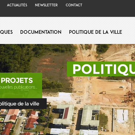
Actualités
Newsletter
Contact
iques
Documentation
Politique de la Ville
POLITIQU
 PROJETS
uvelles publications...
itique de la ville