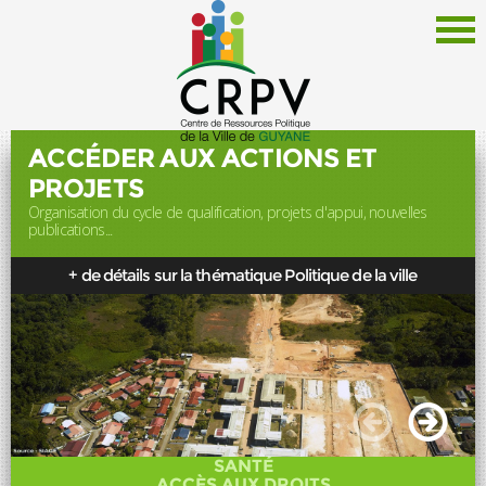
ACCÉDER AUX ACTIONS ET
PROJETS
Organisation du cycle de qualification, projets d'appui, nouvelles
Le CRPV
publications...
Thématiques
+ de détails sur la thématique Politique de la ville
Documentation
Politique de la Ville
Liens
Offres d'emploi
Actualités
SANTÉ
Newsletter
ACCÈS AUX DROITS