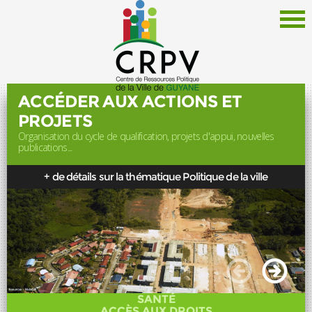
ACCÉDER AUX ACTIONS ET
PROJETS
Organisation du cycle de qualification, projets d'appui, nouvelles
Le CRPV
publications...
Thématiques
+ de détails sur la thématique Politique de la ville
Documentation
Politique de la Ville
Liens
Offres d'emploi
Actualités
SANTÉ
Newsletter
ACCÈS AUX DROITS