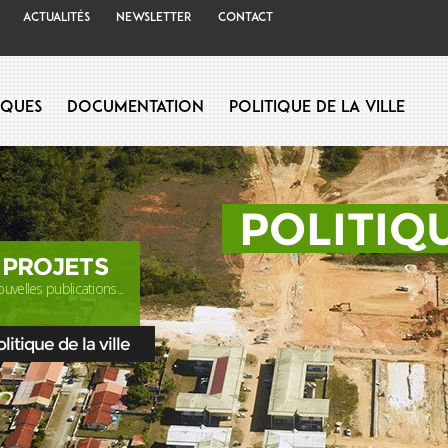
Actualités
Newsletter
Contact
iques
Documentation
Politique de la Ville
POLITIQU
 PROJETS
uvelles publications...
itique de la ville