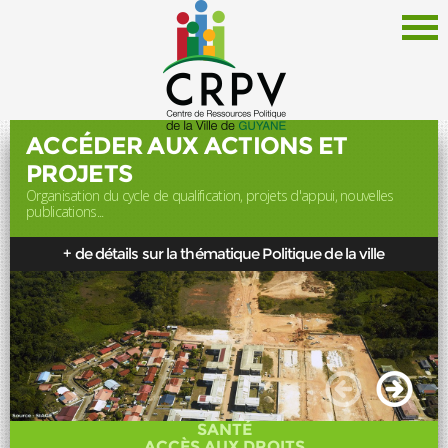
ACCÉDER AUX ACTIONS ET
PROJETS
Organisation du cycle de qualification, projets d'appui, nouvelles
Le CRPV
publications...
Thématiques
+ de détails sur la thématique Politique de la ville
Documentation
Politique de la Ville
Liens
Offres d'emploi
Actualités
SANTÉ
Newsletter
ACCÈS AUX DROITS