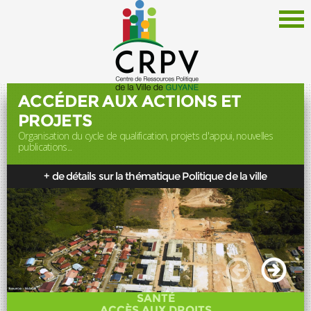
ACCÉDER AUX ACTIONS ET
PROJETS
Organisation du cycle de qualification, projets d'appui, nouvelles
Le CRPV
publications...
Thématiques
+ de détails sur la thématique Politique de la ville
Documentation
Politique de la Ville
Liens
Offres d'emploi
Actualités
SANTÉ
Newsletter
ACCÈS AUX DROITS