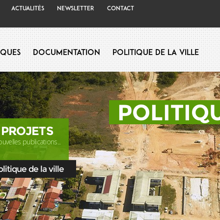
Actualités
Newsletter
Contact
iques
Documentation
Politique de la Ville
POLITIQU
 PROJETS
uvelles publications...
itique de la ville