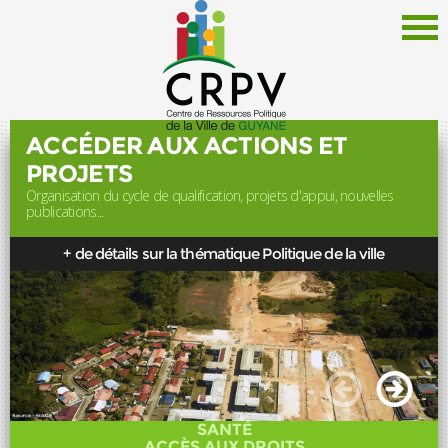
ACCÉDER AUX ACTIONS ET
PROJETS
Organisation du cycle de qualification, projets d'appui, nouvelles
Le CRPV
publications...
Thématiques
+ de détails sur la thématique Politique de la ville
Documentation
Politique de la Ville
Liens
Offres d'emploi
Actualités
SANTÉ
Newsletter
ACCÈS AUX DROITS