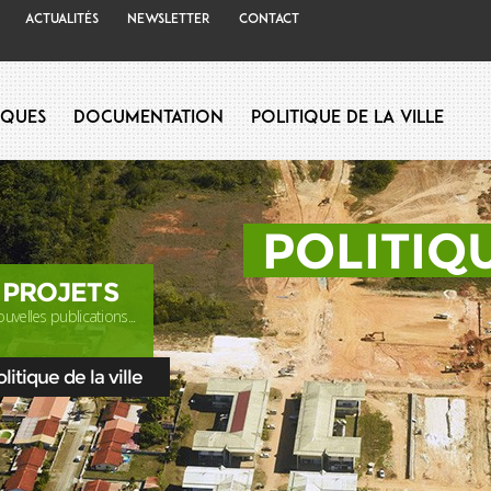
Actualités
Newsletter
Contact
iques
Documentation
Politique de la Ville
POLITIQU
 PROJETS
uvelles publications...
itique de la ville