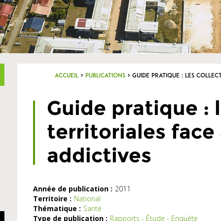
Accueil
>
Publications
>
Guide pratique : les collec
Guide pratique : l
territoriales fac
addictives
Année de publication :
2011
Territoire :
National
Thématique :
Santé
Type de publication :
Rapports - Étude - Enquête