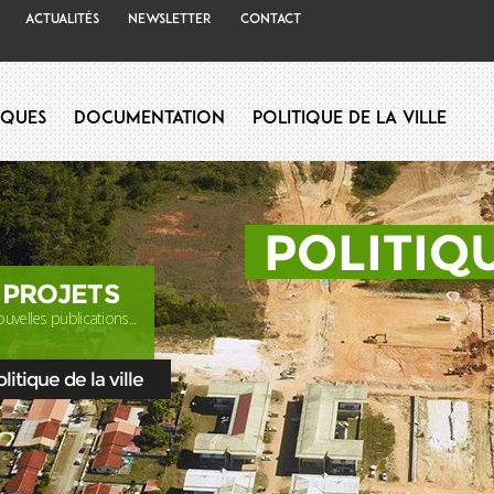
Actualités
Newsletter
Contact
iques
Documentation
Politique de la Ville
POLITIQU
 PROJETS
uvelles publications...
itique de la ville