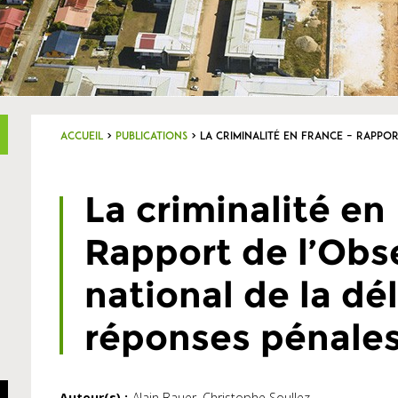
Accueil
>
Publications
>
La criminalité en France – Rappor
La criminalité en
Rapport de l’Obs
national de la dé
réponses pénales
Auteur(s) :
Alain Bauer, Christophe Soullez