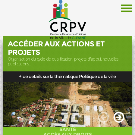
ACCÉDER AUX ACTIONS ET
PROJETS
Organisation du cycle de qualification, projets d'appui, nouvelles
Le CRPV
publications...
Thématiques
+ de détails sur la thématique Politique de la ville
Documentation
Politique de la Ville
Liens
Offres d'emploi
Actualités
SANTÉ
Newsletter
ACCÈS AUX DROITS