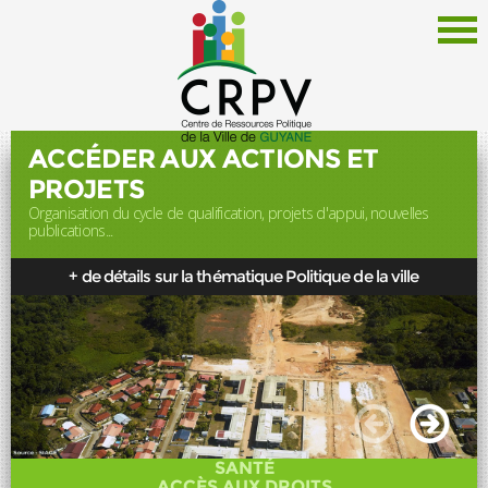
ACCÉDER AUX ACTIONS ET
PROJETS
Organisation du cycle de qualification, projets d'appui, nouvelles
Le CRPV
publications...
Thématiques
+ de détails sur la thématique Politique de la ville
Documentation
Politique de la Ville
Liens
Offres d'emploi
Actualités
SANTÉ
Newsletter
ACCÈS AUX DROITS