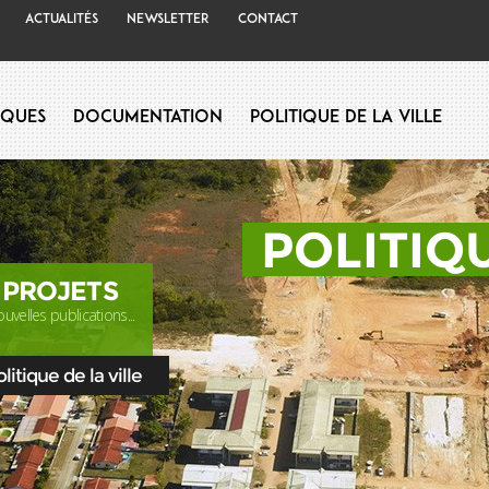
Actualités
Newsletter
Contact
iques
Documentation
Politique de la Ville
POLITIQU
 PROJETS
uvelles publications...
itique de la ville