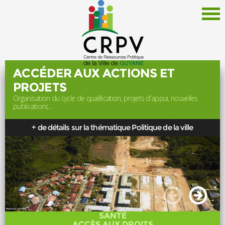
ACCÉDER AUX ACTIONS ET
PROJETS
Organisation du cycle de qualification, projets d'appui, nouvelles
Le CRPV
publications...
Thématiques
+ de détails sur la thématique Politique de la ville
Documentation
Politique de la Ville
Liens
Offres d'emploi
Actualités
SANTÉ
Newsletter
ACCÈS AUX DROITS