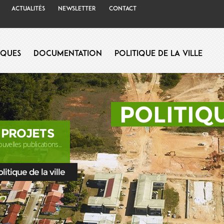
Actualités
Newsletter
Contact
iques
Documentation
Politique de la Ville
POLITIQU
 PROJETS
uvelles publications...
itique de la ville