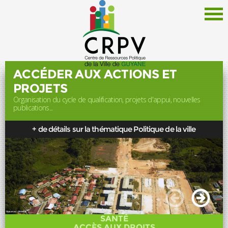
ACCÉDER AUX ACTIONS ET
PROJETS
Organisation du cycle de qualification, projets d'appui, nouvelles
Le CRPV
publications...
Thématiques
+ de détails sur la thématique Politique de la ville
Documentation
Politique de la Ville
Liens
Offres d'emploi
Actualités
SANTÉ
Newsletter
ACCÈS AUX DROITS