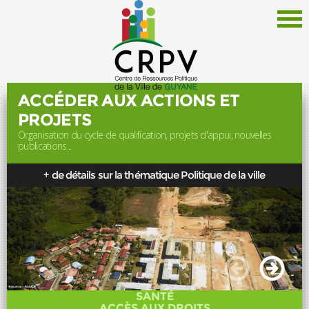
ACCÉDER AUX ACTIONS ET
PROJETS
Organisation du cycle de qualification, projets d'appui, nouvelles
Le CRPV
publications...
Thématiques
+ de détails sur la thématique Politique de la ville
Documentation
Politique de la Ville
Liens
Offres d'emploi
Actualités
SANTÉ
Newsletter
ACCÈS AUX DROITS