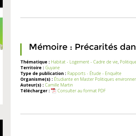
à
l’appel
à
ositions
TOTEM
dont
l’objet
est
Mémoire : Précarités da
rimenter
de
Thématique :
Habitat - Logement - Cadre de vie
,
Politique
ouveaux
Territoire :
Guyane
Les
(...)
Type de publication :
Rapports - Étude - Enquête
récarités
Organisme(s) :
Étudiante en Master Politiques environnem
:
Auteur(s) :
Camille Martin
État
Télécharger :
Consulter au format PDF
des
lieux
dans
les
quartiers
ioritaires
politique
de