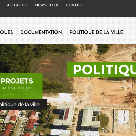
Actualités
Newsletter
Contact
iques
Documentation
Politique de la Ville
POLITIQU
 PROJETS
uvelles publications...
itique de la ville