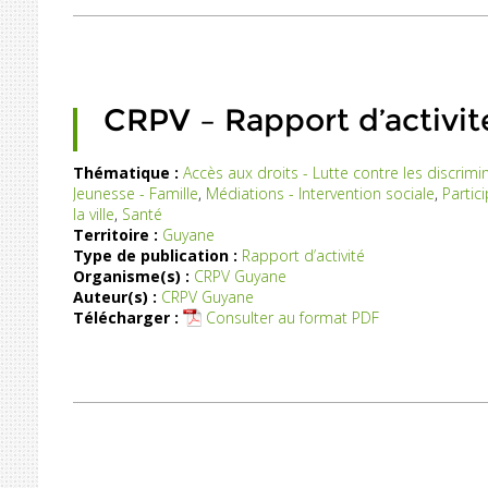
santé
par
la
ville
de
Saint
CRPV – Rapport d’activit
Laurent
du
Thématique :
Accès aux droits - Lutte contre les discrimi
Maroni
Jeunesse - Famille
,
Médiations - Intervention sociale
,
Partic
Ce
s’inscrit
la ville
,
Santé
rapport
einement
Territoire :
Guyane
d’activité
(...)
Type de publication :
Rapport d’activité
précise
Organisme(s) :
CRPV Guyane
les
Auteur(s) :
CRPV Guyane
fférentes
Télécharger :
Consulter au format PDF
actions
menées
par
le
CRPV
en
2018.