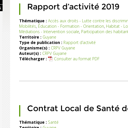
la
Rapport d’activité 2019
ville
d'une
Thématique :
Accès aux droits - Lutte contre les discrimi
ommune
Mobilités
,
Éducation - Formation - Orientation
,
Habitat - L
Ce
(...)
Médiations - Intervention sociale
,
Participation des habitan
rapport
Territoire :
Guyane
d’activité
Type de publication :
Rapport d’activité
fait
Organisme(s) :
CRPV Guyane
état
Auteur(s) :
CRPV Guyane
des
Télécharger :
Consulter au format PDF
actions
menées
par
le
CRPV
en
2019
et
Contrat Local de Santé d
du
budget
Thématique :
Santé
Territoire :
Guyane
12