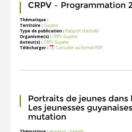
CRPV – Programmation 
Thématique :
Territoire :
Guyane
Lignes
Type de publication :
Rapport d’activité
irectives
Organisme(s) :
CRPV Guyane
pour
Auteur(s) :
CRPV Guyane
l'année
Télécharger :
Consulter au format PDF
2020
Portraits de jeunes dans 
Les jeunesses guyanaises
mutation
Thématique :
Jeunesse - Famille