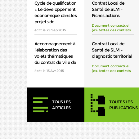
Cycle de qualification
Contrat Local de
« Le développement
Santé de SLM –
économique dans les
Fiches actions
in
projets de
Document contractuel
renouvellement
écrit le 29 Sep 2015
(ex: textes des contrats
urbain »
de ville, CLS…)
Accompagnement à
Contrat Local de
l’élaboration des
Santé de SLM –
volets thématiques
diagnostic territorial
du contrat de ville de
de santé
Document contractuel
Kourou
écrit le 15 Avr 2015
(ex: textes des contrats
de ville, CLS…)
TOUS LES
TOUTES LES
ARTICLES
PUBLICATIONS