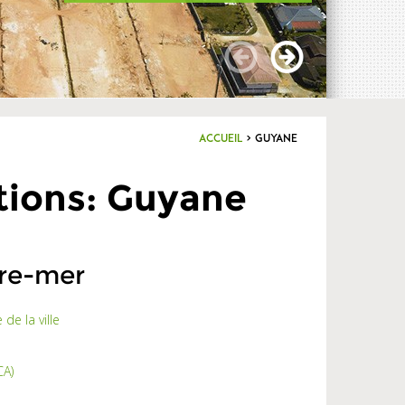
Accueil
>
Guyane
ations: Guyane
tre-mer
 de la ville
CA)