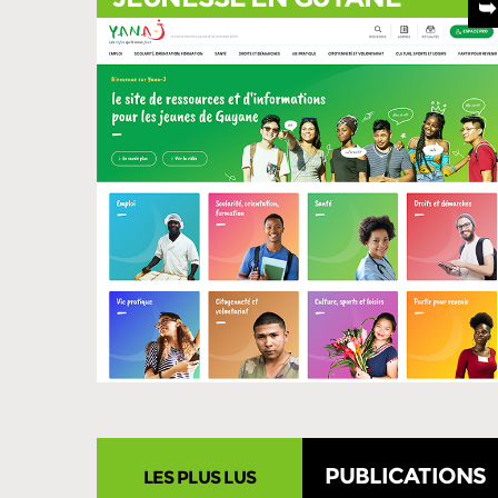
prop
d’expé
n
p
pr
PUBLICATIONS
LES PLUS LUS