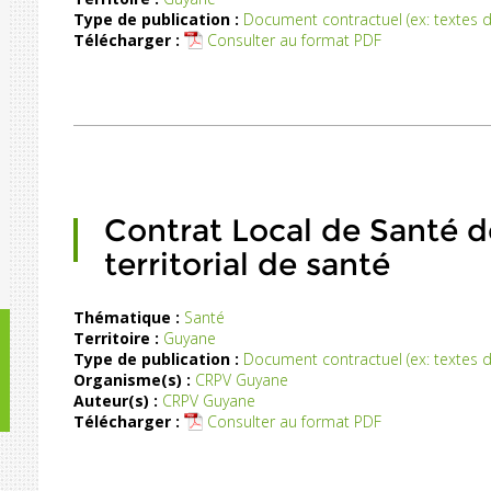
Type de publication :
Document contractuel (ex: textes de
fiches
Télécharger :
Consulter au format PDF
actions
hérentes
au
Contrat
Local
de
Santé
2019-
2022
Contrat Local de Santé d
de
territorial de santé
Saint-
Laurent
du
Thématique :
Santé
Maroni
Territoire :
Guyane
La
Type de publication :
Document contractuel (ex: textes de
mise
Organisme(s) :
CRPV Guyane
en
Auteur(s) :
CRPV Guyane
place
Télécharger :
Consulter au format PDF
de
projets
de