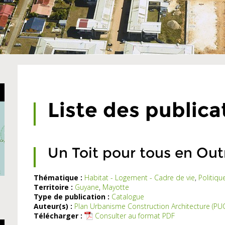
Liste des public
Un Toit pour tous en Ou
Thématique :
Habitat - Logement - Cadre de vie
,
Politique
Territoire :
Guyane
,
Mayotte
16
Type de publication :
Catalogue
projets
Auteur(s) :
Plan Urbanisme Construction Architecture (PU
ont
Télécharger :
Consulter au format PDF
oncouru