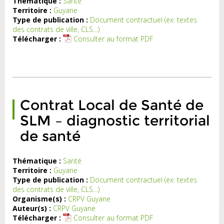
Thématique :
Santé
Territoire :
Guyane
12
Type de publication :
Document contractuel (ex: textes
es
des contrats de ville, CLS…)
ns
Télécharger :
Consulter au format PDF
es
au
at
al
de
té
9-
Contrat Local de Santé de
22
SLM – diagnostic territorial
de
t-
de santé
nt
du
ni
Thématique :
Santé
Territoire :
Guyane
La
Type de publication :
Document contractuel (ex: textes
se
des contrats de ville, CLS…)
en
Organisme(s) :
CRPV Guyane
ce
Auteur(s) :
CRPV Guyane
de
Télécharger :
Consulter au format PDF
ts