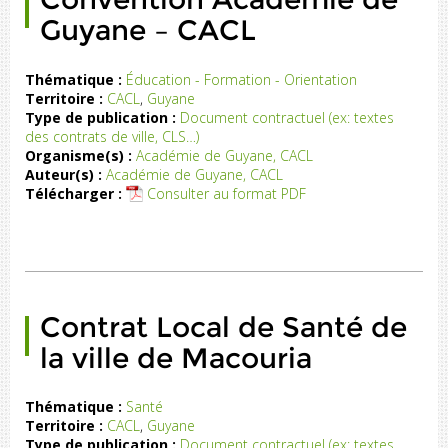
Guyane – CACL
Thématique :
Éducation - Formation - Orientation
Territoire :
CACL
,
Guyane
Type de publication :
Document contractuel (ex: textes
des contrats de ville, CLS…)
Organisme(s) :
Académie de Guyane, CACL
Auteur(s) :
Académie de Guyane, CACL
Télécharger :
Consulter au format PDF
Contrat Local de Santé de
la ville de Macouria
Thématique :
Santé
Territoire :
CACL
,
Guyane
LS
Type de publication :
Document contractuel (ex: textes
de