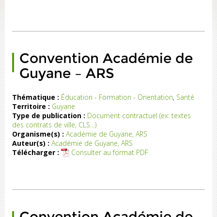
de
té
ar
la
lle
Convention Académie de
de
nt
Guyane – ARS
nt
du
ni
Thématique :
Éducation - Formation - Orientation
,
Santé
rit
Territoire :
Guyane
nt
Type de publication :
Document contractuel (ex: textes
...)
des contrats de ville, CLS…)
Organisme(s) :
Académie de Guyane, ARS
Auteur(s) :
Académie de Guyane, ARS
Télécharger :
Consulter au format PDF
Convention Académie de