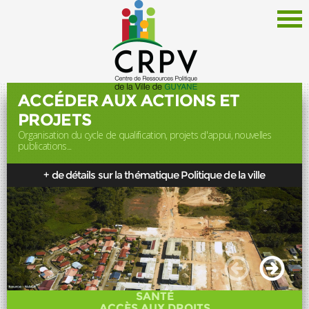
ACCÉDER AUX ACTIONS ET
PROJETS
Organisation du cycle de qualification, projets d'appui, nouvelles
Le CRPV
publications...
Thématiques
+ de détails sur la thématique Politique de la ville
Documentation
Politique de la Ville
Liens
Offres d'emploi
Actualités
SANTÉ
Newsletter
ACCÈS AUX DROITS