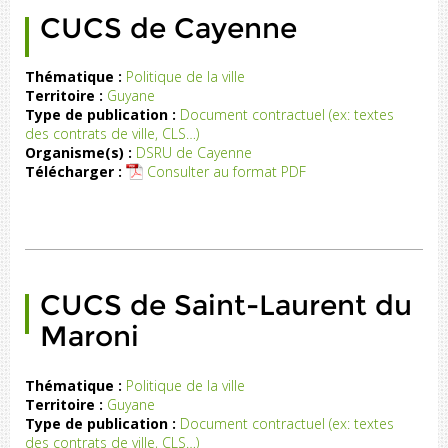
CUCS de Cayenne
Thématique :
Politique de la ville
Territoire :
Guyane
CS
Type de publication :
Document contractuel (ex: textes
de
des contrats de ville, CLS…)
ne
Organisme(s) :
DSRU de Cayenne
Télécharger :
Consulter au format PDF
CUCS de Saint-Laurent du
Maroni
Thématique :
Politique de la ville
Territoire :
Guyane
CS
Type de publication :
Document contractuel (ex: textes
de
des contrats de ville, CLS…)
t-