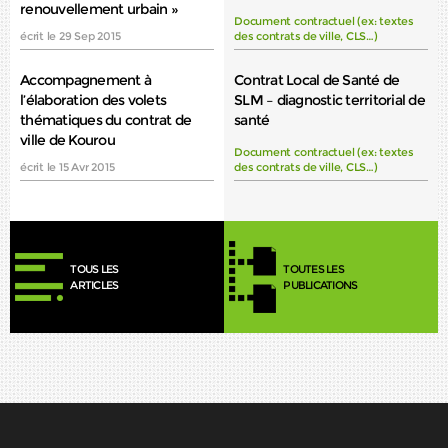
renouvellement urbain »
Document contractuel (ex: textes
écrit le 29 Sep 2015
des contrats de ville, CLS…)
Accompagnement à
Contrat Local de Santé de
l’élaboration des volets
SLM – diagnostic territorial de
thématiques du contrat de
santé
ville de Kourou
Document contractuel (ex: textes
écrit le 15 Avr 2015
des contrats de ville, CLS…)
TOUS LES
TOUTES LES
ARTICLES
PUBLICATIONS