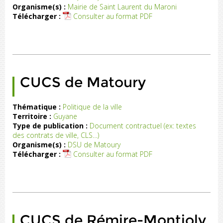
Organisme(s) :
Mairie de Saint Laurent du Maroni
nt
Télécharger :
Consulter au format PDF
du
ni
CUCS de Matoury
Thématique :
Politique de la ville
Territoire :
Guyane
CS
Type de publication :
Document contractuel (ex: textes
de
des contrats de ville, CLS…)
ry
Organisme(s) :
DSU de Matoury
Télécharger :
Consulter au format PDF
CUCS de Rémire-Montjoly