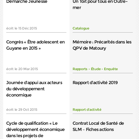
Démarche Jeunesse
Un Toit pour tous en Outre-
mer
écrit le 15 Déc 2015
Catalogue
Congrès « Être adolescent en
Mémoire : Précarités dans les
Guyane en 2015 »
QPV de Matoury
écrit le 20 Mar 2015
Rapports - Étude - Enquête
Journée d’appui aux acteurs
Rapport d’activité 2019
du développement
économique
écrit le 29 Oct 2015
Rapport d’activité
Cycle de qualification « Le
Contrat Local de Santé de
développement économique
SLM – Fiches actions
dans les projets de