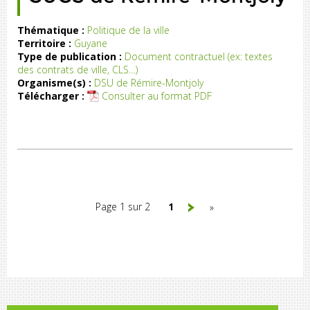
Thématique :
Politique de la ville
Territoire :
Guyane
CS
Type de publication :
Document contractuel (ex: textes
de
des contrats de ville, CLS…)
e-
Organisme(s) :
DSU de Rémire-Montjoly
ly
Télécharger :
Consulter au format PDF
Page 1 sur 2
1
»