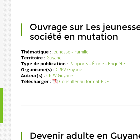
Ouvrage sur Les jeuness
société en mutation
Thématique :
Jeunesse - Famille
Territoire :
Guyane
Un
Type de publication :
Rapports - Étude - Enquête
travail
Organisme(s) :
CRPV Guyane
ervation
Auteur(s) :
CRPV Guyane
fine
Télécharger :
Consulter au format PDF
des
jeunes
de
16
à
25
ans
: la
«
Devenir adulte en Guyane
émarche