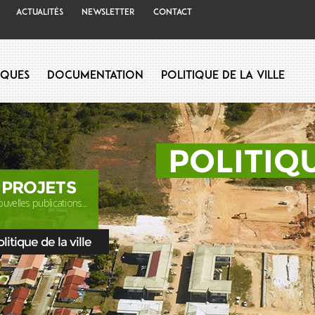
Actualités
Newsletter
Contact
iques
Documentation
Politique de la Ville
POLITIQU
 PROJETS
uvelles publications...
itique de la ville