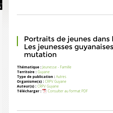
menées
par
le
CRPV
en
2018.
Portraits de jeunes dans 
Les jeunesses guyanaises
mutation
Thématique :
Jeunesse - Famille
Territoire :
Guyane
Type de publication :
Autres
Organisme(s) :
CRPV Guyane
Auteur(s) :
CRPV Guyane
Télécharger :
Consulter au format PDF