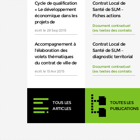
Cycle de qualification
Contrat Local de
« Le développement
Santé de SLM –
économique dans les
Fiches actions
projets de
Document contractuel
renouvellement
écrit le 29 Sep 2015
(ex: textes des contrats
urbain »
de ville, CLS…)
Accompagnement à
Contrat Local de
l’élaboration des
Santé de SLM –
volets thématiques
diagnostic territorial
du contrat de ville de
de santé
Document contractuel
Kourou
d’obs
écrit le 15 Avr 2015
(ex: textes des contrats
de ville, CLS…)
TOUS LES
TOUTES LES
ARTICLES
PUBLICATIONS
D