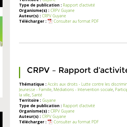
d’activité
Type de publication :
Rapport d’activité
fait
Organisme(s) :
CRPV Guyane
état
Auteur(s) :
CRPV Guyane
des
Télécharger :
Consulter au format PDF
actions
menées
par
le
CRPV
en
2019
et
CRPV – Rapport d’activit
du
budget
Thématique :
Accès aux droits - Lutte contre les discrimi
Jeunesse - Famille
,
Médiations - Intervention sociale
,
Partic
Ce
la ville
,
Santé
rapport
Territoire :
Guyane
d’activité
Type de publication :
Rapport d’activité
précise
Organisme(s) :
CRPV Guyane
les
Auteur(s) :
CRPV Guyane
fférentes
Télécharger :
Consulter au format PDF
actions