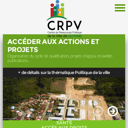
ACCÉDER AUX ACTIONS ET
PROJETS
Organisation du cycle de qualification, projets d'appui, nouvelles
Le CRPV
publications...
Thématiques
+ de détails sur la thématique Politique de la ville
Documentation
Politique de la Ville
Liens
Offres d'emploi
Actualités
SANTÉ
Newsletter
ACCÈS AUX DROITS