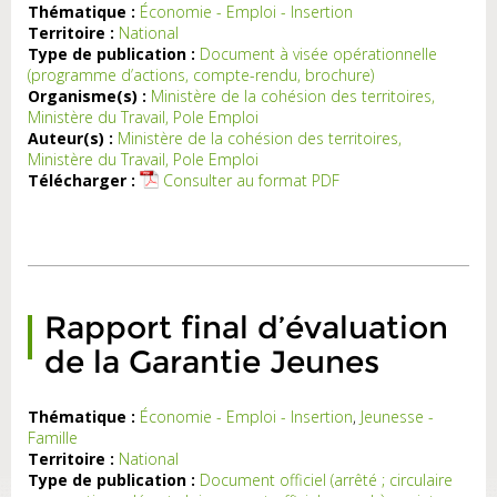
Thématique :
Économie - Emploi - Insertion
Territoire :
National
és
Type de publication :
Document à visée opérationnelle
ns
(programme d’actions, compte-rendu, brochure)
le
Organisme(s) :
Ministère de la cohésion des territoires,
ut
Ministère du Travail, Pole Emploi
de
Auteur(s) :
Ministère de la cohésion des territoires,
re
Ministère du Travail, Pole Emploi
le
Télécharger :
Consulter au format PDF
ux
de
ge
nt
ns
es
Rapport final d’évaluation
rs
s,
de la Garantie Jeunes
es
...)
Thématique :
Économie - Emploi - Insertion
,
Jeunesse -
Famille
Territoire :
National
Type de publication :
Document officiel (arrêté ; circulaire