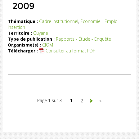
2009
Thématique :
Cadre institutionnel
,
Économie - Emploi -
Insertion
il
Territoire :
Guyane
el
Type de publication :
Rapports - Étude - Enquête
de
Organisme(s) :
CIOM
e-
Télécharger :
Consulter au format PDF
er
-
re
09
Page 1 sur 3
1
2
»