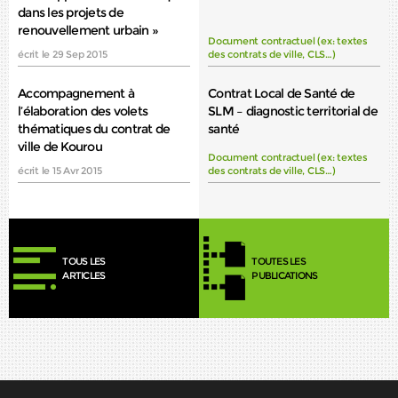
dans les projets de
renouvellement urbain »
Document contractuel (ex: textes
écrit le 29 Sep 2015
des contrats de ville, CLS…)
Accompagnement à
Contrat Local de Santé de
l’élaboration des volets
SLM – diagnostic territorial de
thématiques du contrat de
santé
ville de Kourou
Document contractuel (ex: textes
écrit le 15 Avr 2015
des contrats de ville, CLS…)
TOUS LES
TOUTES LES
ARTICLES
PUBLICATIONS