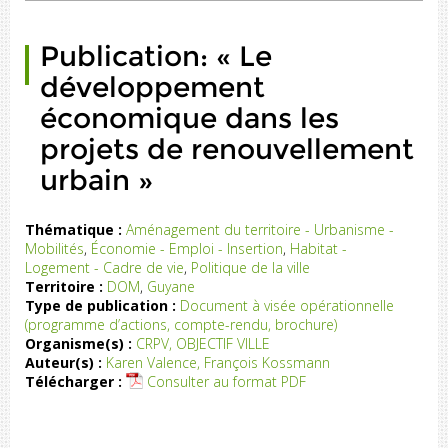
la
on
Publication: « Le
ne
du
développement
21
économique dans les
er
4,
projets de renouvellement
...)
urbain »
Thématique :
Aménagement du territoire - Urbanisme -
Mobilités
,
Économie - Emploi - Insertion
,
Habitat -
t-
Logement - Cadre de vie
,
Politique de la ville
ce
Territoire :
DOM
,
Guyane
ue
Type de publication :
Document à visée opérationnelle
le
(programme d’actions, compte-rendu, brochure)
nt
Organisme(s) :
CRPV, OBJECTIF VILLE
e,
Auteur(s) :
Karen Valence, François Kossmann
nt
Télécharger :
Consulter au format PDF
er
la
ie