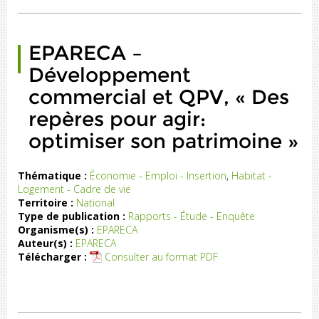
EPARECA –
Développement
commercial et QPV, « Des
repères pour agir:
optimiser son patrimoine »
Thématique :
Économie - Emploi - Insertion
,
Habitat -
Logement - Cadre de vie
Ce
Territoire :
National
le
Type de publication :
Rapports - Étude - Enquête
«
Organisme(s) :
EPARECA
es
Auteur(s) :
EPARECA
ur
Télécharger :
Consulter au format PDF
ir
»
st
le
uit