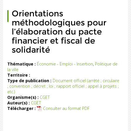
de
Orientations
es
ns
méthodologiques pour
et
ne
l’élaboration du pacte
he
financier et fiscal de
on
...)
solidarité
Thématique :
Économie - Emploi - Insertion
,
Politique de
la ville
En
Territoire :
ce
Type de publication :
Document officiel (arrêté ; circulaire
à
; convention ; décret ; loi ; rapport officiel ; appel à projets ;
la
etc.)
loi
Organisme(s) :
CGET
de
Auteur(s) :
CGET
on
Télécharger :
Consulter au format PDF
ur
la
lle
et