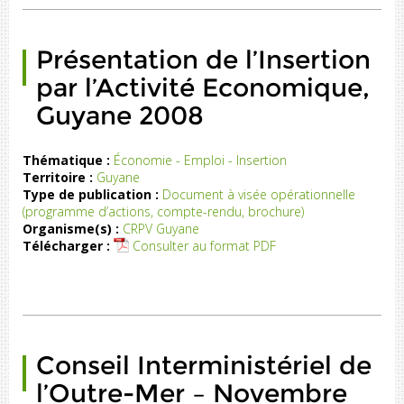
de
nt
ue
Présentation de l’Insertion
...)
par l’Activité Economique,
Guyane 2008
Thématique :
Économie - Emploi - Insertion
Territoire :
Guyane
on
Type de publication :
Document à visée opérationnelle
de
(programme d’actions, compte-rendu, brochure)
on
Organisme(s) :
CRPV Guyane
ar
Télécharger :
Consulter au format PDF
ité
e,
ne
08
Conseil Interministériel de
l’Outre-Mer – Novembre